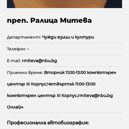
преп. Ралица Митева
Департамент:
Чужди езици и култури
Телефон:
-
E-mail:
rmiteva@nbu.bg
Приемно време:
Вторник 11:00-13:00 компютърен
център ІІІ Корпус,Четвъртък 11:00-13:00
компютърен център ІІІ Корпус,rmiteva@nbu.bg
Онлайн
Професионална автобиография: