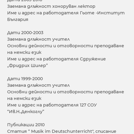
Заемана длъжност хоноруван лектор
Име и адрес на работодателя Гьоте -Институт
България
Дати 2000-2003
Заемана длъжност учител
Основни дейности и отговорности преподаване
на немски език
Име и адрес на работодателя Сдружение
„Фридрих Шилер”
Дати 1999-2000
Заемана длъжност учител
Основни дейности и отговорности преподаване
на немски език
Име и адрес на работодателя 127 СОУ
“Ив.Н..Денкоглу”
Публикации 2010
Статия “ Musik im Deutschunterricht", списание