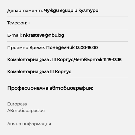
Департамент:
Чужди езици и култури
Телефон:
-
E-mail:
nkrasteva@nbu.bg
Приемно време:
Понеделник 13:00-15:00
Компютърна зала . ІІІ Корпус,Четвъртък 11:15-13:15
Компютърна зала ІІІ Корпус
Професионална автобиография:
Europass
Aвтобиография
Лична информация