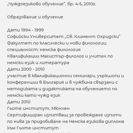
„Чуждоезиково обучение”, бр. 4-5, 2010г.
Образование и обучение
Дати 1994 - 1999
Софийски Университет „Св. Климент Охридски”
Факултет по класически и нови филологии;
специалност: немска филология
Квалификации Магистър-филолог и учител по
немски език и литература
Дати 2000 - 2010
участие в квалификационни семинари, уъркшопи и
конференции в България и в чужбина свързани с
методиката и дидактиката на обучението по
немски като чужд език
Дати 2010
Гьоте институт, Мюнхен
Сертифициран изпитващ за провеждане изпити
по нива за придобиване на Немска езикова диплома
към Гьоте институт