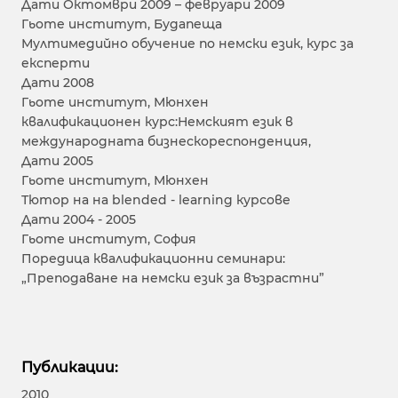
Дати Октомври 2009 – февруари 2009
Гьоте институт, Будапеща
Мултимедийно обучение по немски език, курс за
експерти
Дати 2008
Гьоте институт, Мюнхен
квалификационен курс:Немският език в
международната бизнескореспонденция,
Дати 2005
Гьоте институт, Мюнхен
Тютор на на blended - learning курсове
Дати 2004 - 2005
Гьоте институт, София
Поредица квалификационни семинари:
„Преподаване на немски език за възрастни”
Публикации:
2010