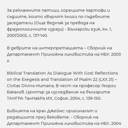
За рекламните патици, горещите картофи и
съдиите, които хвърлят книги по съдебните
заседатели (Още веднъж за превода на
фразеологичните изрази) - Български език, кн. 1,
2001/2002, с. 137-140.
В дебрите на интерпретацията – Сборник на
Департамент Приложна лингвистика на НБУ. 2003
г.
Biblical Translation As Dialogue With God: Reflections
on the Exegesis and Translation of Psalm 22 (LXX 21) –
Civitas Divino-Humana. В чест на професор Георги
Бакалов. Център за изследвания на българите
ТАНГРА ТанНакРа ИК, София, 2004, с. 139-150.
Библията на крал Джеймс: оригиналът и
редакциите през вековете. - Сборник на
Департамент Приложна лингвистика на НБУ. 2004