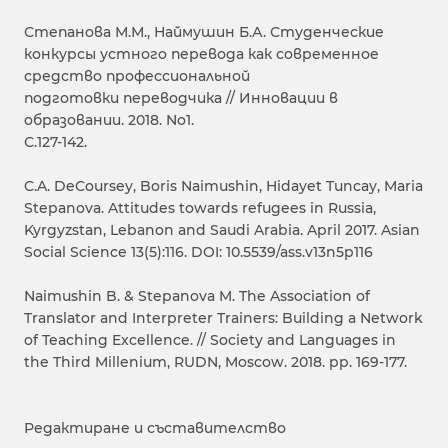
Степанова М.М., Наймушин Б.А. Студенческие
конкурсы устного перевода как современное
средство профессиональной
подготовки переводчика // Инновации в
образовании. 2018. No1.
С.127-142.
C.A. DeCoursey, Boris Naimushin, Hidayet Tuncay, Maria
Stepanova. Attitudes towards refugees in Russia,
Kyrgyzstan, Lebanon and Saudi Arabia. April 2017. Asian
Social Science 13(5):116. DOI: 10.5539/ass.v13n5p116
Naimushin B. & Stepanova M. The Association of
Translator and Interpreter Trainers: Building a Network
of Teaching Excellence. // Society and Languages in
the Third Millenium, RUDN, Moscow. 2018. pp. 169-177.
Редактиране и съставителство