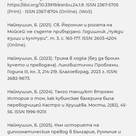
https://doi.org/10.33919/esnbu.24.1.9. ISSN 2367-5705
(Print) · ISSN 2367-8704 (Online). (WoS)
Наймушин, Б. (2021). Св. Йероним и рогата на
Мойсей: не съдете прибързано. Годишник „Чужди
езици и култури“, т. 3, с. 165-177. ISSN: 2603-4204
(Online).
Наймушин, Б. (2023). Трима в лодка (без да броим
кучето и преводача). Лингвистични Проблеми.
Година IІІ, кн. 3, 214-219. Благоевград, 2023 г. ISSN:
2682-9673.
Наймушин, Б. (2024). Танго танцуют втроем.
История о том, как кубинская балерина была
переводчицей Кастро и Хрущёва. Мосты, 2(82), 45-
56. ISSN 1996-921X
Наймушин, Б. (2025). Към историята на
дипломатическия превод в България, Румъния и