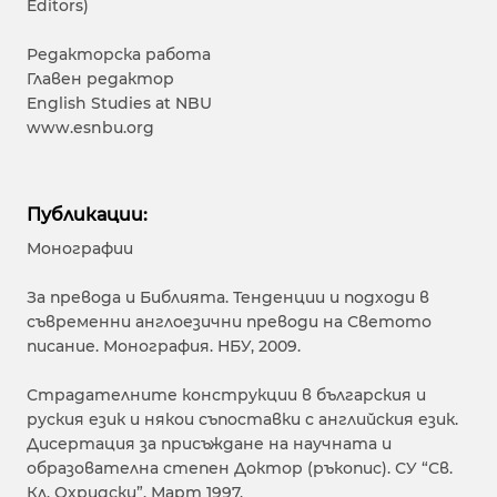
Editors)
Редакторска работа
Главен редактор
English Studies at NBU
www.esnbu.org
Публикации:
Монографии
За превода и Библията. Тенденции и подходи в
съвременни англоезични преводи на Светото
писание. Монография. НБУ, 2009.
Страдателните конструкции в българския и
руския език и някои съпоставки с английския език.
Дисертация за присъждане на научната и
образователна степен Доктор (ръкопис). СУ “Св.
Кл. Охридски”. Март 1997.