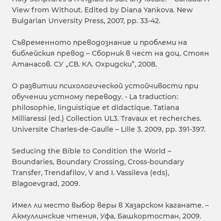
View from Without. Edited by Diana Yankova. New
Bulgarian Unversity Press, 2007, pp. 33-42.
Съвременното преводознание и проблеми на
библейския превод – Сборник в чест на доц. Стоян
Атанасов. СУ „СВ. КЛ. Охридски”, 2008.
О развитии психологической устойчивости при
обучении устному переводу. - La traduction:
philosophie, linguistique et didactique. Tatiana
Milliaressi (ed.) Collection UL3. Travaux et recherches.
Universite Charles-de-Gaulle – Lille 3. 2009, pp. 391-397.
Seducing the Bible to Condition the World –
Boundaries, Boundary Crossing, Cross-boundary
Transfer, Trendafilov, V and I. Vassileva (eds),
Blagoevgrad, 2009.
Имел ли место выбор веры в Хазарском каганате. –
Акмуллинские чтения, Уфа, Башкортостан, 2009.