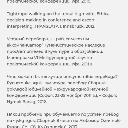
практической конференции. Уфа, 2010.
Tightrope-walking on the moral high wire: Ethical
decision-making in conference and escort
interpreting. TRANSLATA I, Innsbruck, 2012.
Устный переводчик – раб, солист или
аккомпаниатор” Гуманистическое наследие
просветителей в культуре и образовании.
Материалы VI Международной научно-
практической конференции. Уфа, 2011 г.
Что может быть лучше отсутствия перевода?
Русистика: язык, культура, перевод: Сборник
докладов юбилейной международной научной
конференции (София, 23-25 ноября 2011 г.). – София:
Изток-Запад, 2012.
Някои проблеми при обучението по устен превод
на чужд език. Сборник в чест на Любомир Огнянов-
Ризор. СУ „Св. Кл.Охридски”, 2013.