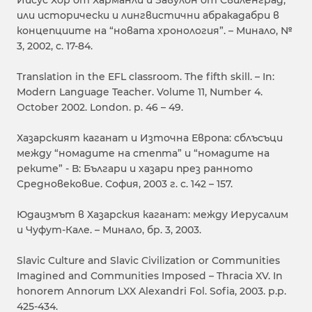
Иисус Хор от Харманли и Завулон от Свиленград,
или исторически и лингвистични абракадабри в
концепциите на “новата хронология”. – Минало, №
3, 2002, с. 17-84.
Translation in the EFL classroom. The fifth skill. – In:
Modern Language Teacher. Volume 11, Number 4.
October 2002. London. p. 46 – 49.
Хазарският каганат и Източна Европа: сблъсъци
между “номадите на степта” и “номадите на
реките” - В: Българи и хазари през ранното
Средновековие. София, 2003 г. с. 142 – 157.
Юдаизмът в Хазарския каганат: между Иерусалим
и Чуфут-Кале. – Минало, бр. 3, 2003.
Slavic Culture and Slavic Civilization or Communities
Imagined and Communities Imposed – Thracia XV. In
honorem Annorum LXX Alexandri Fol. Sofia, 2003. p.p.
425-434.