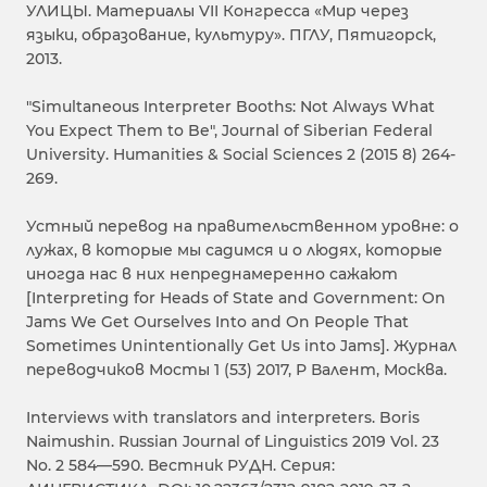
УЛИЦЫ. Материалы VII Конгресса «Мир через
языки, образование, культуру». ПГЛУ, Пятигорск,
2013.
"Simultaneous Interpreter Booths: Not Always What
You Expect Them to Be", Journal of Siberian Federal
University. Humanities & Social Sciences 2 (2015 8) 264-
269.
Устный перевод на правительственном уровне: о
лужах, в которые мы садимся и о людях, которые
иногда нас в них непреднамеренно сажают
[Interpreting for Heads of State and Government: On
Jams We Get Ourselves Into and On People That
Sometimes Unintentionally Get Us into Jams]. Журнал
переводчиков Мосты 1 (53) 2017, Р Валент, Москва.
Interviews with translators and interpreters. Boris
Naimushin. Russian Journal of Linguistics 2019 Vol. 23
No. 2 584—590. Вестник РУДН. Серия: