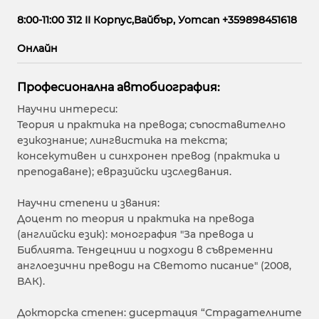
8:00-11:00 312 II Корпус,Вайбър, Уотсап +359898451618
Онлайн
Професионална автобиография:
Научни интереси:
Теория и практика на превода; съпоставително
езикознание; лингвистика на текста;
консекутивен и синхронен превод (практика и
преподаване); евразийски изследвания.
Научни степени и звания:
Доцент по теория и практика на превода
(английски език): монография "За превода и
Библията. Тендецнии и подходи в съвременни
англоезични преводи на Светото писание" (2008,
ВАК).
Докторска степен: дисертация “Страдателните