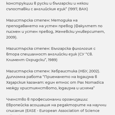
конструкции в руски и български и някои
съпоставки с английския език” (1997, ВАК)
Магистърска степен: Методика на
преподаването на устен превод (Факултет по
писмен и устен превод, Женевски университет,
2009).
Магистърска степен: Българска филология с
втора специалност английски език (СУ “Св.
Климент Охридски”, 1989)
Магистърска степен: Хебраистика (НБУ, 2002).
Дипломна работа “Приемането на юдаизма в
Хазарския каганат: един етнос от Pax Nomadica
между християнството, юдаизма и исляма”
Членство в професионални организации:
Европейска асоциация на редакторите на научни
списания (EASE - European Association of Science