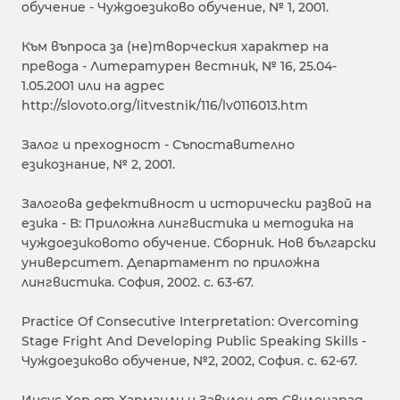
обучение - Чуждоезиково обучение, № 1, 2001.
Към въпроса за (не)творческия характер на
превода - Литературен вестник, № 16, 25.04-
1.05.2001 или на адрес
http://slovoto.org/litvestnik/116/lv0116013.htm
Залог и преходност - Съпоставително
езикознание, № 2, 2001.
Залогова дефективност и исторически развой на
езика - В: Приложна лингвистика и методика на
чуждоезиковото обучение. Сборник. Нов български
университет. Департамент по приложна
лингвистика. София, 2002. с. 63-67.
Practice Of Consecutive Interpretation: Overcoming
Stage Fright And Developing Public Speaking Skills -
Чуждоезиково обучение, №2, 2002, София. с. 62-67.