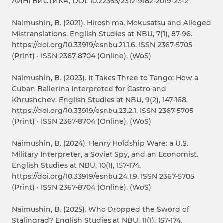
ЛИНГВИСТИКА, DOI: 10.22363/2312-9182-2019-23-2
Naimushin, B. (2021). Hiroshima, Mokusatsu and Alleged
Mistranslations. English Studies at NBU, 7(1), 87-96.
https://doi.org/10.33919/esnbu.21.1.6. ISSN 2367-5705
(Print) · ISSN 2367-8704 (Online). (WoS)
Naimushin, B. (2023). It Takes Three to Tango: How a
Cuban Ballerina Interpreted for Castro and
Khrushchev. English Studies at NBU, 9(2), 147-168.
https://doi.org/10.33919/esnbu.23.2.1. ISSN 2367-5705
(Print) · ISSN 2367-8704 (Online). (WoS)
Naimushin, B. (2024). Henry Holdship Ware: a U.S.
Military Interpreter, a Soviet Spy, and an Economist.
English Studies at NBU, 10(1), 157-174.
https://doi.org/10.33919/esnbu.24.1.9. ISSN 2367-5705
(Print) · ISSN 2367-8704 (Online). (WoS)
Naimushin, B. (2025). Who Dropped the Sword of
Stalingrad? English Studies at NBU, 11(1), 157-174.