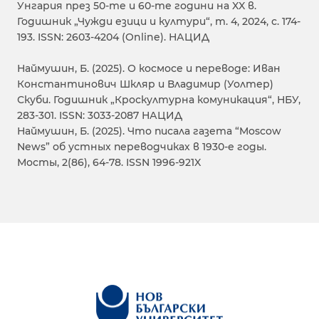
Унгария през 50-те и 60-те години на XX в.
Годишник „Чужди езици и култури“, т. 4, 2024, с. 174-
193. ISSN: 2603-4204 (Online). НАЦИД
Наймушин, Б. (2025). О космосе и переводе: Иван
Константинович Шкляр и Владимир (Уолтер)
Скуби. Годишник „Кроскултурна комуникация“, НБУ,
283-301. ISSN: 3033-2087 НАЦИД
Наймушин, Б. (2025). Что писала газета “Moscow
News” об устных переводчиках в 1930-е годы.
Мосты, 2(86), 64-78. ISSN 1996-921X