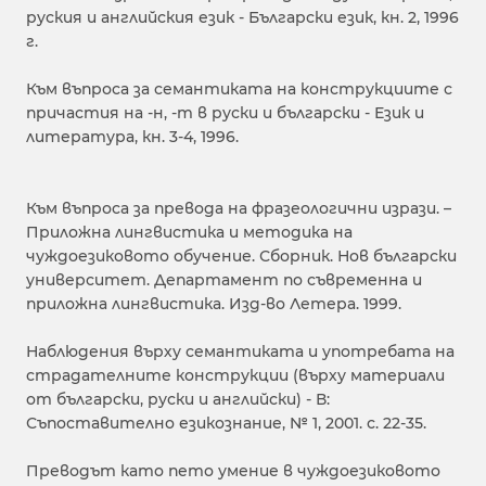
руския и английския език - Български език, кн. 2, 1996
г.
Към въпроса за семантиката на конструкциите с
причастия на -н, -т в руски и български - Език и
литература, кн. 3-4, 1996.
Към въпроса за превода на фразеологични изрази. –
Приложна лингвистика и методика на
чуждоезиковото обучение. Сборник. Нов български
университет. Департамент по съвременна и
приложна лингвистика. Изд-во Летера. 1999.
Наблюдения върху семантиката и употребата на
страдателните конструкции (върху материали
от български, руски и английски) - В:
Съпоставително езикознание, № 1, 2001. с. 22-35.
Преводът като пето умение в чуждоезиковото