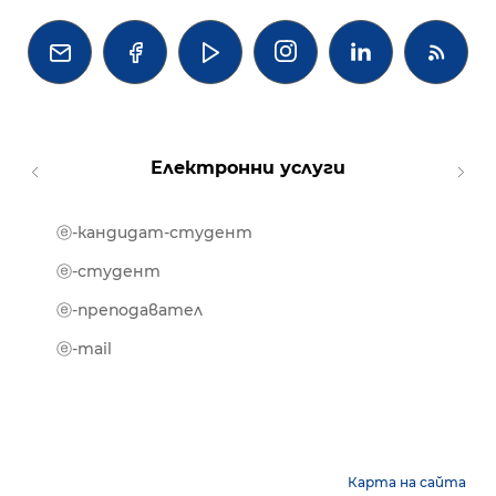




Електронни услуги
ⓔ-кандидат-студент
MOOD
ⓔ-биб
ⓔ-студент
ⓔ-кни
ⓔ-преподавател
ⓔ-trai
ⓔ-mail
Карта на сайта