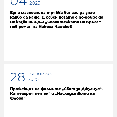
04
2025
Една магьосница трябва винаги да знае
какво да каже. Е, освен когато е по-добре да
не казва нищо…: „Спасителката на Кръга“ –
нов роман на Никола Чалъков
28
октомври
2025
Прожекция на филмите „Свят за Джулиус“,
Категория петел“ и „Наследството на
Флора“