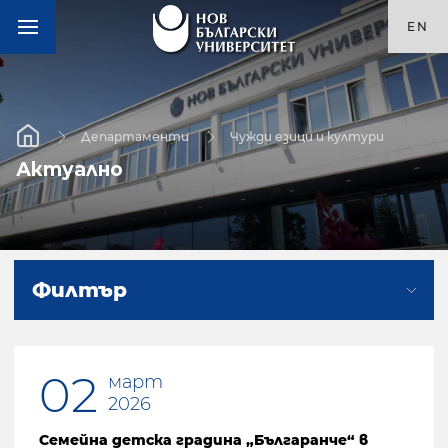
EN
Департаменти
Чужди езици и култури
Актуално
Филтър
02
март
2026
Семейна детска градина „Българанче“ в