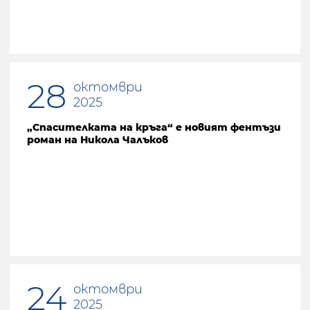
28
октомври
2025
„Спасителката на кръга“ е новият фентъзи
роман на Никола Чалъков
24
октомври
2025