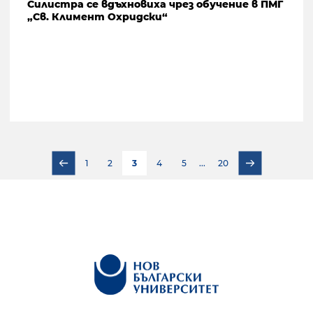
Силистра се вдъхновиха чрез обучение в ПМГ
„Св. Климент Охридски“
1
2
3
4
5
...
20