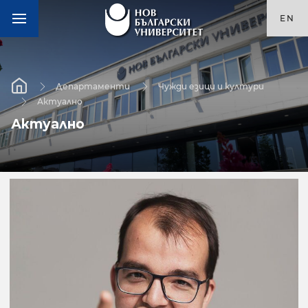
EN
Департаменти
Чужди езици и култури
Актуално
Актуално