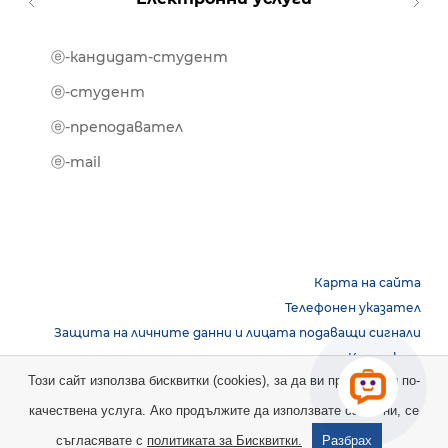
ⓔ-кандидат-студент
MOOD
ⓔ-биб
ⓔ-студент
ⓔ-кни
ⓔ-преподавател
ⓔ-trai
ⓔ-mail
Карта на сайта
Телефонен указател
Защита на личните данни и лицата подаващи сигнали
Контакти
Този сайт използва бисквитки (cookies), за да ви предостави по-
качествена услуга. Ако продължите да използвате сайта ни, се
Copyright © 2026 НБУ. Всички права запазени.
съгласявате с
политиката за Бисквитки.
Разбрах