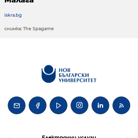
iskra.bg
снимка: The Spagame




Електронни услуги