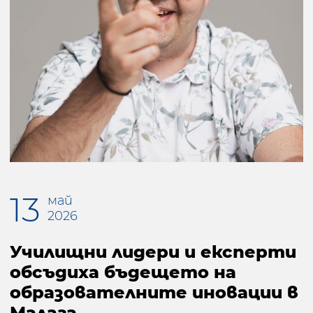
13
май
2026
Училищни лидери и експерти
обсъдиха бъдещето на
образователните иновации в
Малага