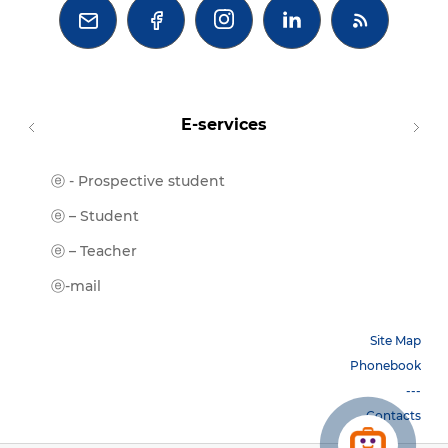



E-services
ⓔ - Prospective student
Moodl
ⓔ-Libr
ⓔ – Student
ⓔ-Book
ⓔ – Teacher
ⓔ-Trai
ⓔ-mail
Site Map
Phonebook
---
Contacts