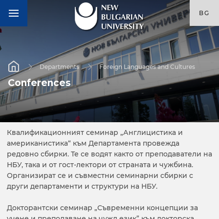
BG
Departments
Foreign Languages and Cultures
Conferences
Квалификационният семинар „Англицистика и
американистика“ към Департамента провежда
редовно сбирки. Те се водят както от преподаватели на
НБУ, така и от гост-лектори от страната и чужбина.
Организират се и съвместни семинарни сбирки с
други департаменти и структури на НБУ.
Докторантски семинар „Съвременни концепции за
учене и преподаване на чужд език” към докторска